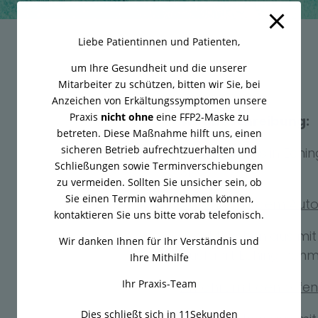
Liebe Patientinnen und Patienten,
um Ihre Gesundheit und die unserer
Mitarbeiter zu schützen, bitten wir Sie, bei
Anzeichen von Erkältungssymptomen unsere
Praxis
nicht ohne
eine FFP2-Maske zu
Wegbeschreibung:
betreten. Diese Maßnahme hilft uns, einen
sicheren Betrieb aufrechtzuerhalten und
Sie finden uns in Echin
Schließungen sowie Terminverschiebungen
31
zu vermeiden. Sollten Sie unsicher sein, ob
Sie einen Termin wahrnehmen können,
Anfahrt mit dem Auto
kontaktieren Sie uns bitte vorab telefonisch.
Von München aus mit 
Wir danken Ihnen für Ihr Verständnis und
Ausfahrt Eching nehm
Ihre Mithilfe
Ihr Praxis-Team
Anfahrt mit den öffen
Dies schließt sich in
10
Sekunden