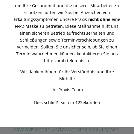
Im Jahr 2010 legte ich das Staatsexamen
um Ihre Gesundheit und die unserer Mitarbeiter zu
erfolgreich ab. Anschließend begann ich
schützen, bitten wir Sie, bei Anzeichen von
meine klinische
Erkältungssymptomen unsere Praxis
nicht ohne
eine
Tätigkeit am
kbo Isar-Amper-Klinikum
FFP2-Maske zu betreten. Diese Maßnahme hilft uns,
München-Ost und wechselte im weiteren
einen sicheren Betrieb aufrechtzuerhalten und
Verlauf an das kbo
Schließungen sowie Terminverschiebungen zu
Isar-Amper-Klinikum Taufkirchen (Vils). In
vermeiden. Sollten Sie unsicher sein, ob Sie einen
diesen beiden
Bezirkskliniken
gelang es mir in
Termin wahrnehmen können, kontaktieren Sie uns
sämtlichen
bitte vorab telefonisch.
Fachbereichen der Psychiatrie und
Wir danken Ihnen für Ihr Verständnis und Ihre
Psychotherapie jahrelang wertvolle Erfahrung
Mithilfe
zu sammeln. Im
Anschluss daran erwarb ich durch meine
Ihr Praxis-Team
Tätigkeit an der
BG Unfallklinik Murnau
auch
Dies schließt sich in
11
Sekunden
Kenntnisse im
neurologischen Fachgebiet.
Nach
insgesamt über 10-jähriger Tätigkeit
im
psychiatrischen und psychotherapeutischen