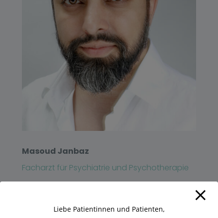
Masoud Janbaz
Facharzt für Psychiatrie und Psychotherapie
Das Studium der
Humanmedizin
absolvierte
ich an der
Ludwig-Maximilians-Universität
in
Liebe Patientinnen und Patienten,
München.